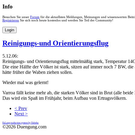
Info
Besuchen Sie unser
Forum
für die aktuellsten Meldungen, Meinungen und wissenswerten Beiträg
Registrieren
Sie sich noch heute kostenlos und werden Sie Teil der Community!
Login
Reinigungs-und Orientierungsflug
5.12.06:
Reinigungs- und Orientierungsflug mittelmäßig stark, Temperatur 14C°
Die eine Hälfte der Völker ist stark, sitzen auf immer noch 7 BW, die
hätte früher die Waben ziehen sollen.
Wieder mal was gelernt!
Varroa fällt keine mehr ab, die starken Völker sind in Brut (alle beid
Das wird ein Spaß im Frühjahr, beim Aufbau von Ertragsvölkern.
< Prev
Next >
FaLang traduction system by Faboba
©2026 Duengung.com